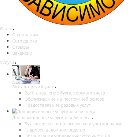
О нас
О компании
Сотрудники
Отзывы
Вакансии
Услуги
Бухгалтерский учет
Восстановление бухгалтерского учета
Обслуживание на постоянной основе
Предоставление разовых услуг
Дополнительные услуги для бизнеса
Бухгалтерское и налоговое консультирование
Кадровое делопроизводство
Организация управленческого учета на