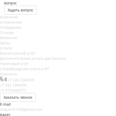
вопрос
Задать вопрос
Компания
О компании
Сотрудники
Отзывы
Вакансии
Цены
Услуги
Бухгалтерский учет
Дополнительные услуги для бизнеса
Налоговый учет
Сопровождение учета у ИП
Контакты
+7 342 2366995
+7 342 2366995
+7 9194449977
Заказать звонок
E-mail
mbperm159@gmail.com
Адрес