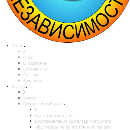
О нас
О нас
О компании
Сотрудники
Отзывы
Вакансии
Услуги
Услуги
Бухгалтерский учет
Бухгалтерский учет
Восстановление бухгалтерского учета
Обслуживание на постоянной основе