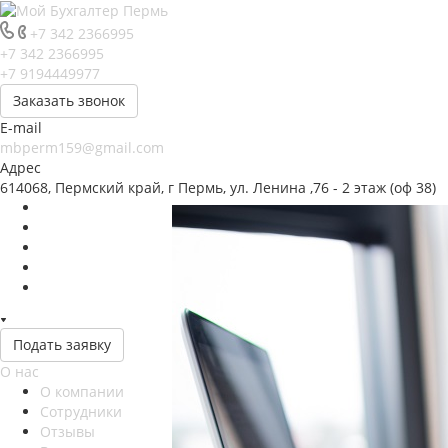
+7 342 2366995
+7 342 2366995
+7 9194449977
Заказать звонок
E-mail
mbperm159@gmail.com
Адрес
614068, Пермский край, г Пермь, ул. Ленина ,76 - 2 этаж (оф 38)
Подать заявку
О нас
О компании
Сотрудники
Отзывы