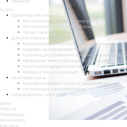
Вакансии
Услуги
Бухгалтерский учет
Восстановление бухгалтерского учета
Обслуживание на постоянной основе
Предоставление разовых услуг
Дополнительные услуги для бизнеса
Бухгалтерское и налоговое консультирование
Кадровое делопроизводство
Организация управленческого учета на предприят
Проведение инвентаризации от 10 000 руб.
Регистрация юридических лиц
Юридическая консультация
Налоговый учет
Ведение налогового учета на предприятии
Оптимизация налогообложения
Сопровождение учета у ИП
Цены
Новости
Публикации
Фотогалерея
Контакты