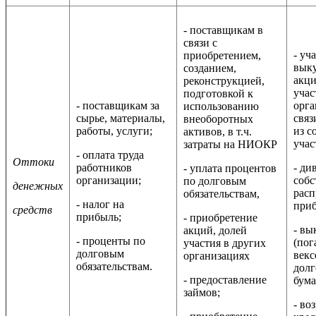
- поставщикам в
связи с
- уч
приобретением,
выку
созданием,
акци
реконструкцией,
учас
подготовкой к
- поставщикам за
орга
использованию
сырье, материалы,
связ
внеоборотных
работы, услуги;
из с
активов, в т.ч.
учас
затраты на НИОКР
- оплата труда
Оттоки
работников
- ди
- уплата процентов
организации;
собс
по долговым
денежных
рас
обязательствам,
- налог на
при
средств
прибыль;
- приобретение
- вы
акций, долей
- проценты по
(пог
участия в других
долговым
векс
организациях
обязательствам.
дол
- предоставление
бума
займов;
- во