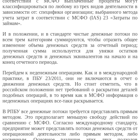
соответствии с МСФО выплаченные проценты могут
классифицироваться по любому из трех видов деятельности в
зависимости от: специфики организации; выбранного метода
учета затрат в соответствии с МСФО (IAS) 23 «Затраты по
займам».
И в положении, и в стандарте чистые денежные потоки по
всем трем категориям суммируются, чтобы отразить общее
изменение объема денежных средств за отчетный период;
полученная сумма используется для увязки остатков
денежных средств и денежных эквивалентов на начало и на
конец отчетного периода.
Перейдем к неденежным операциям. Как и в международной
практике, в ПБУ 23/2011, они не включаются в отчет о
движении денежных средств. Но стоит отметить, что в
российском положении нет требований о раскрытии деталей
подобных операций, в то время как в МСФО информация о
неденежных операциях все-таки раскрывается.
В РПБУ все денежные потоки требуется представлять прямым
методом. Это предполагает меньшую свободу действий по
сравнению с МСФО. Согласно международному стандарту,
предприятие может представлять потоки денежных средств от
операционной деятельности либо прямым методом, либо
косвенным. Основное различие этих двух подходов