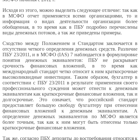
Исходя из этого, можно выделить следующее отличие: так как
в МСФО отчет применяется всеми организациями, то и
информация о видах деятельности организации более
обобщенная, в то время как в ПБУ подробно перечислены
виды денежных потоков, а так же приведены примеры.
Сходство между Положением и Стандартом заключается в
отсутствии четкого определения денежных средств. Различие
ПБУ 23/2011, и в МСФО (IAS) 7 наблюдается в формулировке
понятия денежных эквивалентов: ПБУ не раскрывает
срочность финансовых вложений, в то время как
международный стандарт четко относит к ним краткосрочные
высоколиквидные инвестиции. Таким образом, бухгалтер в
соответствии с ПБУ 23/2011 в результате применения своего
профессионального суждения может отнести к денежным
эквивалентам как краткосрочные финансовые вложения, так и
долгосрочные. Это означает, что российский стандарт
предоставляет большую свободу бухгалтеру при отнесении
финансовых вложений к денежным эквивалентам. А
определение денежных эквивалентов по МСФО является
более точным, так как к ним могут быть отнесены только
краткосрочные финансовые вложения.
Так же, согласно ПБУ, депозиты до востребования относятся к