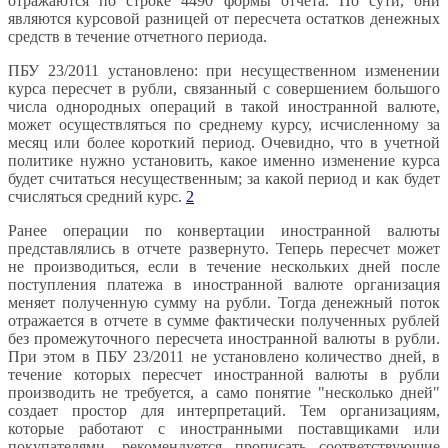
отражаются по строке 4490 формы отчета. По сути, они
являются курсовой разницей от пересчета остатков денежных
средств в течение отчетного периода.
ПБУ 23/2011 установлено: при несущественном изменении
курса пересчет в рубли, связанный с совершением большого
числа однородных операций в такой иностранной валюте,
может осуществляться по среднему курсу, исчисленному за
месяц или более короткий период. Очевидно, что в учетной
политике нужно установить, какое именно изменение курса
будет считаться несущественным; за какой период и как будет
счисляться средний курс.
2
Ранее операции по конвертации иностранной валюты
представлялись в отчете развернуто. Теперь пересчет может
не производиться, если в течение нескольких дней после
поступления платежа в иностранной валюте организация
меняет полученную сумму на рубли. Тогда денежный поток
отражается в отчете в сумме фактически полученных рублей
без промежуточного пересчета иностранной валюты в рубли.
При этом в ПБУ 23/2011 не установлено количество дней, в
течение которых пересчет иностранной валюты в рубли
производить не требуется, а само понятие "несколько дней"
создает простор для интерпретаций. Тем организациям,
которые работают с иностранными поставщиками или
покупателями, рекомендуется прописать соответствующие