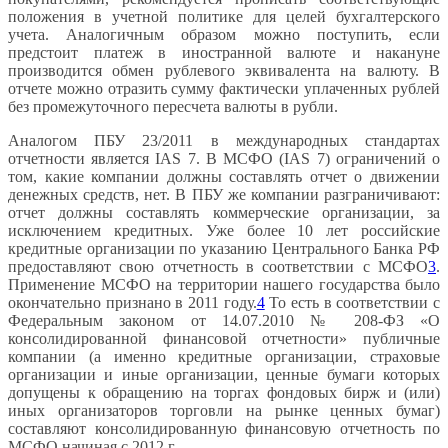
положения в учетной политике для целей бухгалтерского
учета. Аналогичным образом можно поступить, если
предстоит платеж в иностранной валюте и накануне
производится обмен рублевого эквивалента на валюту. В
отчете можно отразить сумму фактически уплаченных рублей
без промежуточного пересчета валюты в рубли.
Аналогом ПБУ 23/2011 в международных стандартах
отчетности является IAS 7. В МСФО (IAS 7) ограничений о
том, какие компании должны составлять отчет о движении
денежных средств, нет. В ПБУ же компании разграничивают:
отчет должны составлять коммерческие организации, за
исключением кредитных. Уже более 10 лет российские
кредитные организации по указанию Центрального Банка РФ
предоставляют свою отчетность в соответствии с МСФО
3
.
Применение МСФО на территории нашего государства было
окончательно признано в 2011 году.
4
То есть в соответствии с
Федеральным законом от 14.07.2010 № 208-ФЗ «О
консолидированной финансовой отчетности» публичные
компании (а именно кредитные организации, страховые
организации и иные организации, ценные бумаги которых
допущены к обращению на торгах фондовых бирж и (или)
иных организаторов торговли на рынке ценных бумаг)
составляют консолидированную финансовую отчетность по
МСФО начиная с 2012 г.