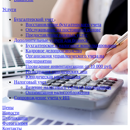
Услуги
Бухгалтерский учет
Восстановление бухгалтерского учета
Обслуживание на постоянной основе
Предоставление разовых услуг
Дополнительные услуги для бизнеса
Бухгалтерское и налоговое консультирование
Кадровое делопроизводство
Организация управленческого учета на
предприятии
Проведение инвентаризации от 10 000 руб.
Регистрация юридических лиц
Юридическая консультация
Налоговый учет
Ведение налогового учета на предприятии
Оптимизация налогообложения
Сопровождение учета у ИП
Цены
Новости
Публикации
Фотогалерея
Контакты