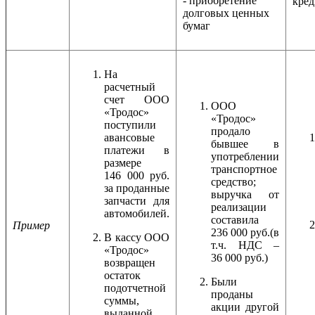
- приобретение
кред
долговых ценных
бумаг
На
расчетный
счет ООО
ООО
«Тродос»
«Тродос»
поступили
продало
авансовые
бывшее в
платежи в
употреблении
размере
транспортное
146 000 руб.
средство;
за проданные
выручка от
запчасти для
реализации
автомобилей.
составила
Пример
236 000 руб.(в
В кассу ООО
т.ч. НДС –
«Тродос»
36 000 руб.)
возвращен
остаток
Были
подотчетной
проданы
суммы,
акции другой
выданной