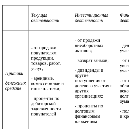
Текущая
Инвестиционная
Фин
деятельность
деятельность
дея
- от продажи
внеоборотных
- де
- от продажи
активов;
учас
покупателям
продукции,
- возврат займов;
- от
товаров, работ,
увел
услуг;
- дивиденды и
учас
Притоки
другие
- арендные,
поступления от
- от
денежных
комиссионные и
долевого участия в
обли
средств
иные платежи;
других
векс
организациях;
дол
- проценты по
бума
дебиторской
- проценты по
задолженности
долговым
- по
покупателей
финансовым
и кр
вложениям