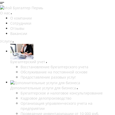
О нас
О компании
Сотрудники
Отзывы
Вакансии
Услуги
Бухгалтерский учет
Восстановление бухгалтерского учета
Обслуживание на постоянной основе
Предоставление разовых услуг
Дополнительные услуги для бизнеса
Бухгалтерское и налоговое консультирование
Кадровое делопроизводство
Организация управленческого учета на
предприятии
Проведение инвентаризации от 10 000 руб.