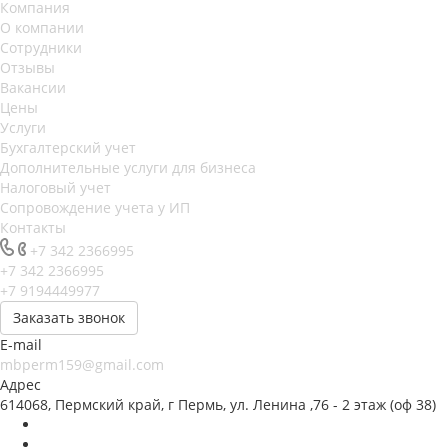
Компания
О компании
Сотрудники
Отзывы
Вакансии
Цены
Услуги
Бухгалтерский учет
Дополнительные услуги для бизнеса
Налоговый учет
Сопровождение учета у ИП
Контакты
+7 342 2366995
+7 342 2366995
+7 9194449977
Заказать звонок
E-mail
mbperm159@gmail.com
Адрес
614068, Пермский край, г Пермь, ул. Ленина ,76 - 2 этаж (оф 38)